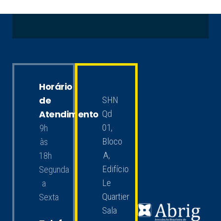
Horário
de
SHN
Atendimento
Qd
01,
9h
Bloco
às
A,
18h
Edifício
Segunda
Le
a
Quartier
Sexta
Sala