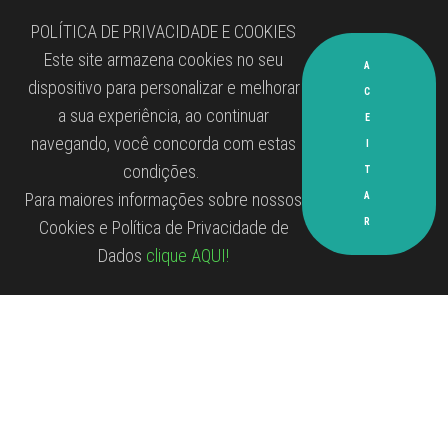
Capacitações
Cursos online, presenciais
e in company
Faça parte e aumente
suas interações