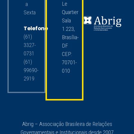
Le
a
Quartier
Sexta
Sala
Telefone
1.223,
(61)
Brasília-
3327-
DF
0731
CEP:
(61)
70701-
99690-
010
2919
Abrig – Associação Brasileira de Relações
Governamentais e Institucionais desde 2007